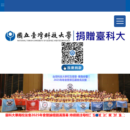
跳
:::
到
主
要
內
容
區
塊