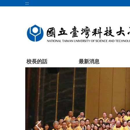
:::
跳
到
主
要
內
容
區
塊
校長的話
最新消息