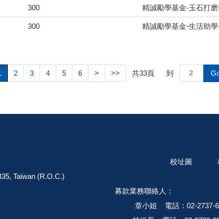
300
精誠勵學基金-玉石打
300
精誠勵學基金-生活助學
1
2
3
4
5
6
>
>>
共
33
頁
到
G
區基隆路 4 段 43 號
校址圖
pei City 106335, Taiwan (R.O.C.)
333141 募款業務聯絡人：
姐 電話：02-2737-6798 E-mail：jessie1