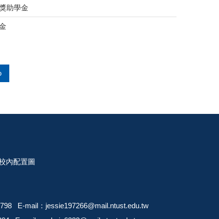
磨獎助學金
金
o
校內配置圖
97266@mail.ntust.edu.tw