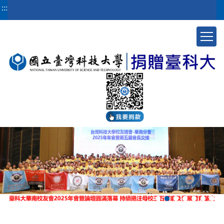
跳
:::
到
主
要
內
容
區
塊