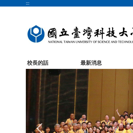
:::
跳
到
主
要
內
容
區
塊
校長的話
最新消息