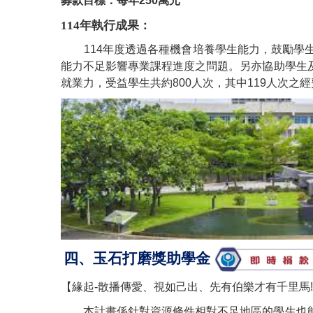
募款目標：每年250萬元
114年執行成果：
114
年度透過各種機會培養學生能力，鼓勵學
能力不足影響專業課程進度之問題。另亦協助學生
就業力，受益學生共約800人次，其中119人次之
四、玉石打磨獎助學金
【緣起-散播傳愛、視如己出、先有伯樂才有千里馬
本計畫係針對資源條件相對不足地區的學生也