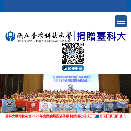
跳
:::
到
主
要
內
容
區
塊