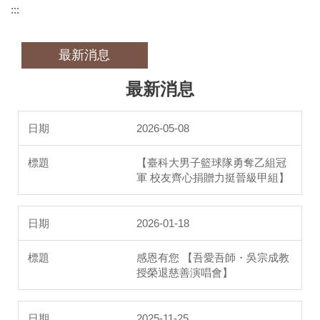
:::
最新消息
最新消息
2026-05-08
【臺科大男子籃球隊勇奪乙組冠
軍 校友齊心捐贈力挺晉級甲組】
2026-01-18
感恩有您 【吾愛吾師・吳宗成教
授榮退慈善演唱會】
2025-11-25